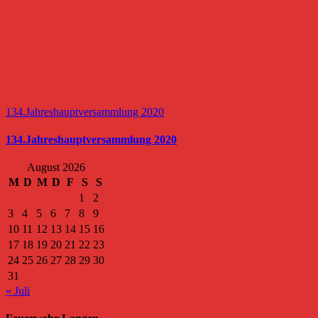
134.Jahreshauptversammlung 2020
134.Jahreshauptversammlung 2020
August 2026
M
D
M
D
F
S
S
1
2
3
4
5
6
7
8
9
10
11
12
13
14
15
16
17
18
19
20
21
22
23
24
25
26
27
28
29
30
31
« Juli