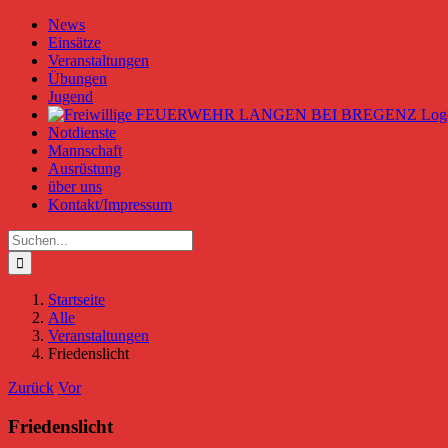
Zum
News
Inhalt
Einsätze
springen
Veranstaltungen
Übungen
Jugend
Notdienste
Mannschaft
Ausrüstung
über uns
Kontakt/Impressum
Suche
nach:
Startseite
Alle
Veranstaltungen
Friedenslicht
Zurück
Vor
Friedenslicht