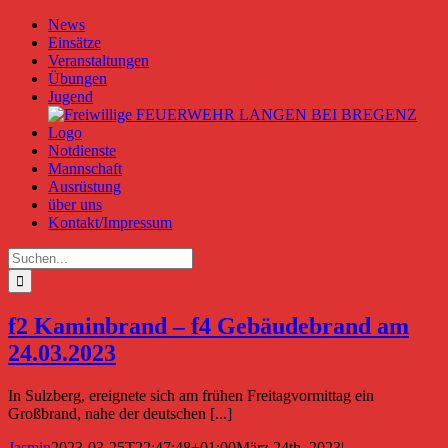
Zum
News
Inhalt
Einsätze
springen
Veranstaltungen
Übungen
Jugend
Notdienste
Mannschaft
Ausrüstung
über uns
Kontakt/Impressum
Suche
nach:
f2 Kaminbrand – f4 Gebäudebrand am
24.03.2023
In Sulzberg, ereignete sich am frühen Freitagvormittag ein
Großbrand, nahe der deutschen [...]
Jasmin
2023-03-25T22:47:48+01:00
März 24th, 2023
|