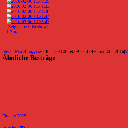
[Zeige eine Slideshow]
1
2
►
Stefan Moosbrugger
2018-11-04T06:59:09+01:00
Februar 6th, 2016
|
V
Ähnliche Beiträge
Fireday 2025
Fireday 2025