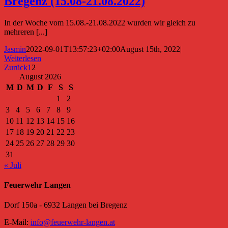
Bregenz (15.08-21.08.2022)
In der Woche vom 15.08.-21.08.2022 wurden wir gleich zu
mehreren [...]
Jasmin
2022-09-01T13:57:23+02:00
August 15th, 2022
|
Weiterlesen
Zurück
1
2
August 2026
M
D
M
D
F
S
S
1
2
3
4
5
6
7
8
9
10
11
12
13
14
15
16
17
18
19
20
21
22
23
24
25
26
27
28
29
30
31
« Juli
Feuerwehr Langen
Dorf 150a - 6932 Langen bei Bregenz
E-Mail:
info@feuerwehr-langen.at