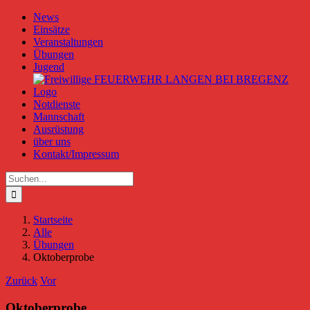
Zum
News
Inhalt
Einsätze
springen
Veranstaltungen
Übungen
Jugend
Notdienste
Mannschaft
Ausrüstung
über uns
Kontakt/Impressum
Suche
nach:
Startseite
Alle
Übungen
Oktoberprobe
Zurück
Vor
Oktoberprobe