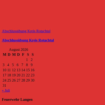
Abschlussübung Kreis Rotachtal
Abschlussübung Kreis Rotachtal
August 2026
M
D
M
D
F
S
S
1
2
3
4
5
6
7
8
9
10
11
12
13
14
15
16
17
18
19
20
21
22
23
24
25
26
27
28
29
30
31
« Juli
Feuerwehr Langen