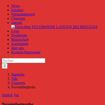
Zum
News
Inhalt
Einsätze
springen
Veranstaltungen
Übungen
Jugend
Notdienste
Mannschaft
Ausrüstung
über uns
Kontakt/Impressum
Suche
nach:
Startseite
Alle
Übungen
Novemberprobe
Zurück
Vor
Novemberprobe