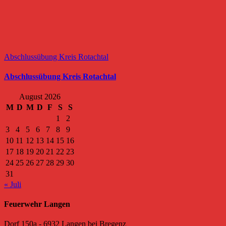
Abschlussübung Kreis Rotachtal
Abschlussübung Kreis Rotachtal
August 2026
M
D
M
D
F
S
S
1
2
3
4
5
6
7
8
9
10
11
12
13
14
15
16
17
18
19
20
21
22
23
24
25
26
27
28
29
30
31
« Juli
Feuerwehr Langen
Dorf 150a - 6932 Langen bei Bregenz