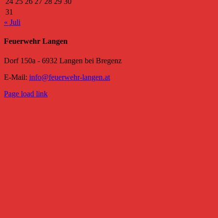
24
25
26
27
28
29
30
31
« Juli
Feuerwehr Langen
Dorf 150a - 6932 Langen bei Bregenz
E-Mail:
info@feuerwehr-langen.at
Page load link
Nach
oben