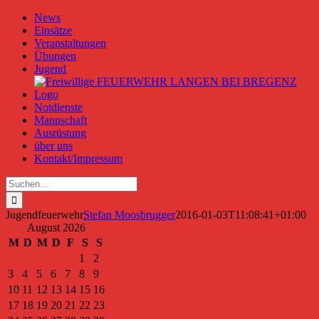
Zum
News
Inhalt
Einsätze
springen
Veranstaltungen
Übungen
Jugend
Notdienste
Mannschaft
Ausrüstung
über uns
Kontakt/Impressum
Suche
nach:
Jugendfeuerwehr
Stefan Moosbrugger
2016-01-03T11:08:41+01:00
August 2026
M
D
M
D
F
S
S
1
2
3
4
5
6
7
8
9
10
11
12
13
14
15
16
17
18
19
20
21
22
23