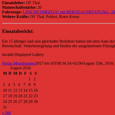
Einsatzleiter:
OF Thal
Mannschaftsstärke:
20
Fahrzeuge:
LÖSCHFAHRZEUG mit BERGEAUSRÜSTUNG- ALL
Weitere Kräfte:
OF Thal, Polizei, Rotes Kreuz
Einsatzbericht:
Ein 15 jähriger und sein gleichalter Beifahrer haben mit dem Auto d
Bereitschaft. Verkehrsregelung und binden der ausgelaufenen Flüssi
Invalid Displayed Gallery
Stefan Moosbrugger
2017-04-16T08:36:34+02:00
August 15th, 2016
|
August 2026
M
D
M
D
F
S
S
1
2
3
4
5
6
7
8
9
10
11
12
13
14
15
16
17
18
19
20
21
22
23
24
25
26
27
28
29
30
31
« Juli