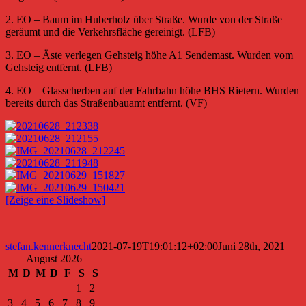
2. EO – Baum im Huberholz über Straße. Wurde von der Straße
geräumt und die Verkehrsfläche gereinigt. (LFB)
3. EO – Äste verlegen Gehsteig höhe A1 Sendemast. Wurden vom
Gehsteig entfernt. (LFB)
4. EO – Glasscherben auf der Fahrbahn höhe BHS Rietern. Wurden
bereits durch das Straßenbauamt entfernt. (VF)
[Zeige eine Slideshow]
stefan.kennerknecht
2021-07-19T19:01:12+02:00
Juni 28th, 2021
|
August 2026
M
D
M
D
F
S
S
1
2
3
4
5
6
7
8
9