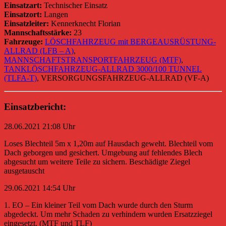
Einsatzart:
Technischer Einsatz
Einsatzort:
Langen
Einsatzleiter:
Kennerknecht Florian
Mannschaftsstärke:
23
Fahrzeuge:
LÖSCHFAHRZEUG mit BERGEAUSRÜSTUNG-
ALLRAD (LFB – A)
,
MANNSCHAFTSTRANSPORTFAHRZEUG (MTF)
,
TANKLÖSCHFAHRZEUG-ALLRAD 3000/100 TUNNEL
(TLFA-T)
, VERSORGUNGSFAHRZEUG-ALLRAD (VF-A)
Einsatzbericht:
28.06.2021 21:08 Uhr
Loses Blechteil 5m x 1,20m auf Hausdach geweht. Blechteil vom
Dach geborgen und gesichert. Umgebung auf fehlendes Blech
abgesucht um weitere Teile zu sichern. Beschädigte Ziegel
ausgetauscht
29.06.2021 14:54 Uhr
1. EO – Ein kleiner Teil vom Dach wurde durch den Sturm
abgedeckt. Um mehr Schaden zu verhindern wurden Ersatzziegel
eingesetzt. (MTF und TLF)