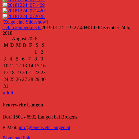
[Zeige eine Slideshow]
stefan.kennerknecht
2019-01-15T19:27:40+01:00
Dezember 24th,
2018
|
August 2026
M
D
M
D
F
S
S
1
2
3
4
5
6
7
8
9
10
11
12
13
14
15
16
17
18
19
20
21
22
23
24
25
26
27
28
29
30
31
« Juli
Feuerwehr Langen
Dorf 150a - 6932 Langen bei Bregenz
E-Mail:
info@feuerwehr-langen.at
Page load link