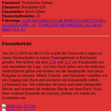
Einsatzart:
Technischer Einsatz
Einsatzort:
Reicharten 620
Einsatzleiter:
Reich Albert
Mannschaftsstärke:
23
Fahrzeuge:
LÖSCHFAHRZEUG mit BERGEAUSRÜSTUNG-
ALLRAD (LFB – A)
,
TANKLÖSCHFAHRZEUG-ALLRAD
2000 (TLF-A)
Einsatzbericht:
Am 24.12.2018 um 06:53 Uhr wurde die Feuerwehr Langen zu
einem Sturmschaden zu einem Firmengebäude in Reicharten
gerufen. Wir rückten mit dem
LFB
und
TLF
zur Einsatzstelle aus
und erkundeten die Lage. Auf dem Dach haben sich die seitlichen
Abdeckbleche gelöst und drohten auf die Hauptstraße und einem
Parkplatz zu stürzten. Mittels Schiebe- und Steckleiter schafften wir
uns Zugang zum Dach und leuchteten die Einsatzstelle mittels
Lichtmasten aus. Wir entfernten die losen und runter hängenden
Bleche und sicherten die restlichen Bleche auf dem Dach. Nach
einer weiteren Kontrolle des Daches, rückten wir wieder ins
Gerätehaus ein.