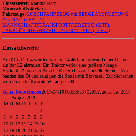
Einsatzleiter:
Markus Flatz
Mannschaftsstärke:
8
Fahrzeuge:
LÖSCHFAHRZEUG mit BERGEAUSRÜSTUNG-
ALLRAD (LFB – A)
,
MANNSCHAFTSTRANSPORTFAHRZEUG (MTF)
,
TANKLÖSCHFAHRZEUG-ALLRAD 2000 (TLF-A)
Einsatzbericht:
Am 01.08.2014 wurden wir um 14:46 Uhr aufgrund einer Ölspur
auf der L2 alarmiert. Ein Traktor verlor eine größere Menge
Hydrauliköl von der Parzelle Rietern bis zur Parzelle Stehlen. Wir
banden das Öl und reinigten die Straße mit Bioversal. Zur Sicherheit
wurden auch Ölwarntafeln aufgestellt.
Stefan Moosbrugger
2017-04-16T08:36:33+02:00
August 1st, 2014
|
August 2026
M
D
M
D
F
S
S
1
2
3
4
5
6
7
8
9
10
11
12
13
14
15
16
17
18
19
20
21
22
23