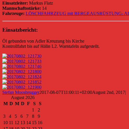
Einsatzleiter:
Markus Flatz
Mannschaftsstärke:
14
Fahrzeuge:
LÖSCHFAHRZEUG mit BERGEAUSRÜSTUNG- ALL
Einsatzbericht:
Öl gebunden von Adler Kreuzung bis Kirche
Kontrollfahrt bis auf Hälin L2. Warntafeln aufgestellt.
Stefan Moosbrugger
2017-08-07T11:00:11+02:00
August 2nd, 2017
|
August 2026
M
D
M
D
F
S
S
1
2
3
4
5
6
7
8
9
10
11
12
13
14
15
16
17
18
19
20
21
22
23