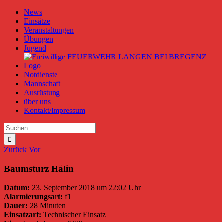
Zum
News
Inhalt
Einsätze
springen
Veranstaltungen
Übungen
Jugend
Notdienste
Mannschaft
Ausrüstung
über uns
Kontakt/Impressum
Suche
nach:
Zurück
Vor
Baumsturz Hälin
Datum:
23. September 2018 um 22:02 Uhr
Alarmierungsart:
f1
Dauer:
28 Minuten
Einsatzart:
Technischer Einsatz