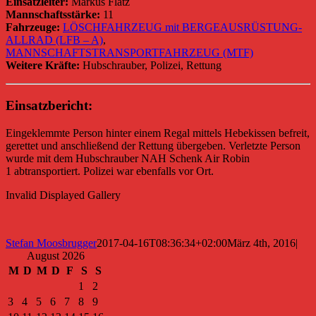
Einsatzleiter:
Markus Flatz
Mannschaftsstärke:
11
Fahrzeuge:
LÖSCHFAHRZEUG mit BERGEAUSRÜSTUNG-
ALLRAD (LFB – A)
,
MANNSCHAFTSTRANSPORTFAHRZEUG (MTF)
Weitere Kräfte:
Hubschrauber, Polizei, Rettung
Einsatzbericht:
Eingeklemmte Person hinter einem Regal mittels Hebekissen befreit,
gerettet und anschließend der Rettung übergeben. Verletzte Person
wurde mit dem Hubschrauber NAH Schenk Air Robin
1 abtransportiert. Polizei war ebenfalls vor Ort.
Invalid Displayed Gallery
Stefan Moosbrugger
2017-04-16T08:36:34+02:00
März 4th, 2016
|
August 2026
M
D
M
D
F
S
S
1
2
3
4
5
6
7
8
9